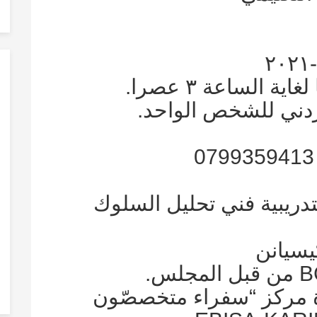
 الساعة ٣ عصرا.
دريبية فني تحليل السلوك
سيانن
 مركز “سفراء متخصصّون