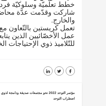
خطط تعلّميّة وسلوكيّة فرديّ
شاركت وقدّمت عدّة محاضر
والخارج.
تعمل كريستين بالتّعاون 
عمل الأخصّائيين الذين يتاب
للتّلاميذ ذوي الإحتياجات الخ
تصفّح
مؤتمر التوحد 2022 نحو مجتمعات صديقة ودامجة لذوي
اضطراب التوحد
المقالات