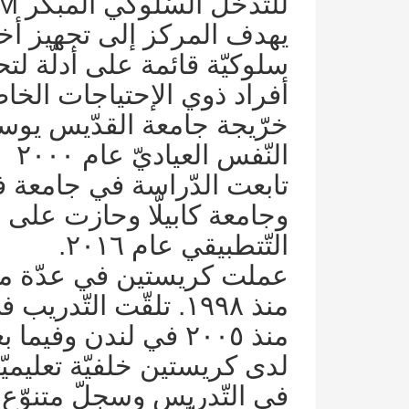
للّتدخّل السّلوكي المبكّر EBISA-KARIM.
يهدف المركز إلى تجهيز أخص
سلوكيّة قائمة على أدلّة 
أفراد ذوي الإحتياجات الخا
خرّيجة جامعة القدّيس يو
النّفس العياديّ عام ٢٠٠٠
وجامعة كابيلّا وحازت على 
التّتطبيقي عام ٢٠١٦.
عملت كريستين في عدّة م
منذ ١٩٩٨. تلقّت التّد
منذ ٢٠٠٥ في لندن وفيما بعد في دبي.
لدى كريستين خلفيّة تعليميّ
في التّدريس وسجلّ متنوّع 