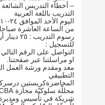
– أخطاء التدريس الشائعة
التدريب باللغة العربية
اليوم الأحد الموافق ٢٤-١٠-٢٠٢١
من الساعة العاشرة صباحا لغاية
رسوم التدريب : ٢٥ دينار أردني للشخص الواحد.
للتسجيل :
التواصل على الرقم التالي 0799359413
او مراسلتنا عبر صفحتنا.
معد ومقدم ورشة العمل الت
التطبيقي
المحاضرةكريستين درسركي
محللّة سلوكيّة مجازة BCBA من قبل المجلس.
شريكة في تأسيس ومديرة