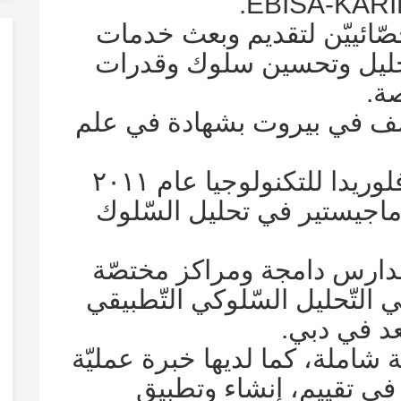
ّائييّن لتقديم وبعث خدمات
لتحليل وتحسين سلوك وقدرات
صة.
سف في بيروت بشهادة في علم
تابعت الدّراسة في جامعة فلوريدا للتكنولوجيا عام ٢٠١١
ماجيستير في تحليل السّلوك
دارس دامجة ومراكز مختصّة
ريب في التّحليل السّلوكي التّطبيقي
ة شاملة، كما لديها خبرة عمليّة
في تقييم، إنشاء وتطبيق