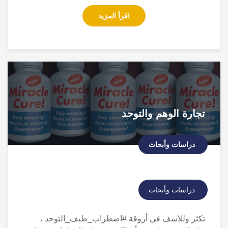
اقرأ المزيد
تجارة الوهم والتوحد
دراسات وأبحاث
دراسات وأبحاث
تكثر وللأسف في أروقة #اضطراب_طيف_التوحد ،