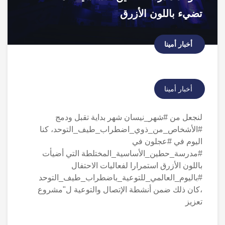
تضيء باللون الأزرق
أخبار أمينا
أخبار أمينا
لنجعل من #شهر_نيسان شهر بداية تقبل ودمج
#الأشخاص_من_ذوي_اضطراب_طيف_التوحد، كنا
اليوم في #عجلون في
#مدرسة_حطين_الأساسية_المختلطة التي أضيأت
باللون الأزرق استمرارا لفعاليات الاحتفال
#باليوم_العالمي_للتوعية_باضطراب_طيف_التوحد
،كان ذلك ضمن أنشطة الإتصال والتوعية ل"مشروع
تعزيز