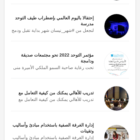
مديرية الشؤون الصحية /
المفرق
7
المفرق
إحتفالا باليوم العالمي بإضطراب طيف التوحد
مدرسة
لنجعل من #شهر_نيسان شهر بداية تقبل ودمج
مركز صحي شمال مادبا
مادبا
8
مستشفى الأمير علي
الكرك
9
مؤتمر التوحد 2022 نحو مجتمعات صديقة
العسكري
ودامجة
تحت رعاية صاحبة السمو الملكي الأميرة منى
مديرية الشؤون الصحية
الطفيلة
10
تدريب للأهالي يمكنك من كيفية التعامل مع
مركز صحي معان الشامل
معان
تدريب للأهالي يمكنك من كيفية التعامل مع
11
مركز صحي البتراء
البتراء
الشامل
إدارة الغرفة الصفية باستخدام مبادئ وأساليب
وتقينات
إدارة الغرفة الصفية باستخدام مبادئ وأساليب