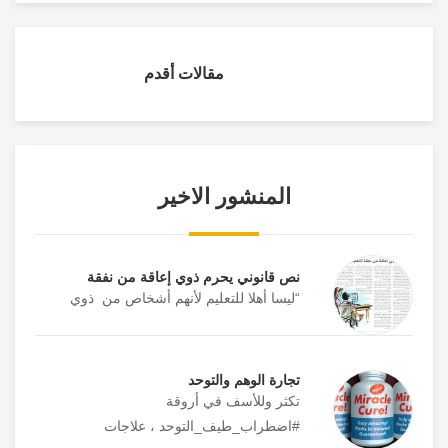
مدينة الحسن الرياضية
اربد
تصفّح
مقالات أقدم
2
المقالات
مركز صحي الرمثا الشامل
الرمثا
مدينة الأمير محمد للشباب
الزرقاء
3
المنشور الاخير
مستشفى السلط القديم
البلقاء
4
نص قانوني يحرم ذوي إعاقة من نفقة
“ليسا أهلا للتعليم لأنهم أشخاص من ذوي
مستشفى الأميرة هيا
عجلون
5
العسكري
تجارة الوهم والتوحد
مستشفى جرش الحكومي
جرش
6
تكثر وللأسف في أروقة
#اضطراب_طيف_التوحد ، علاجات
مركز الأمراض الصدرية –