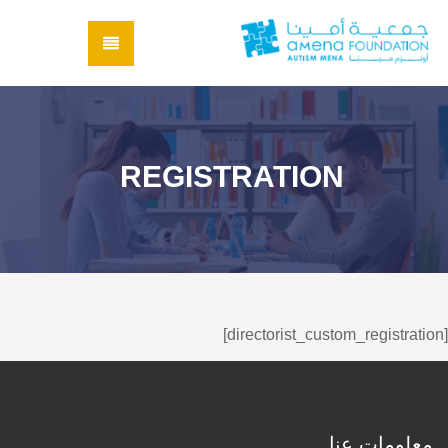
REGISTRATION
[directorist_custom_registration]
معلومات عنا