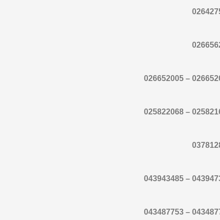
026427
026656
026652004 – 02
025821621 – 02
037812
043947355 – 04
043487757 – 04