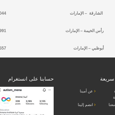
الشارقة – الإمارات
044
رأس الخيمة – الإمارات
2337981
أبوظبي – الإمارات
557
سريعة
حسابنا على انستغرام
عن أمينا
ة
عنا
انضم إلينا